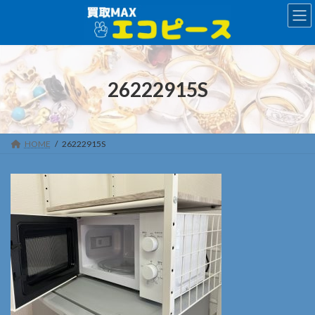
コ
ナ
ン
ビ
テ
ゲ
ン
ー
ツ
シ
へ
ョ
26222915S
ス
ン
キ
に
ッ
移
プ
動
HOME
26222915S