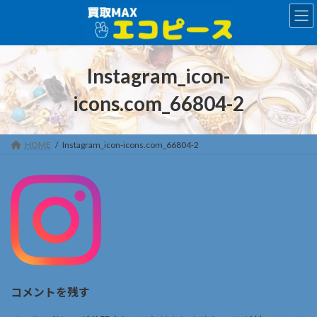
コ
ナ
ン
ビ
テ
ゲ
ン
ー
ツ
シ
Instagram_icon-
へ
ョ
ス
ン
icons.com_66804-2
キ
に
ッ
移
プ
動
HOME
Instagram_icon-icons.com_66804-2
コメントを残す