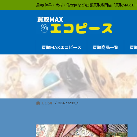
コ
ナ
長崎(諫早・大村・佐世保など)出張買取専門店「買取MAX
ン
ビ
テ
ゲ
ン
ー
ツ
シ
へ
ョ
買取MAXエコピース
買取商品一覧
買
ス
ン
キ
に
ッ
移
プ
動
HOME
33499233_s