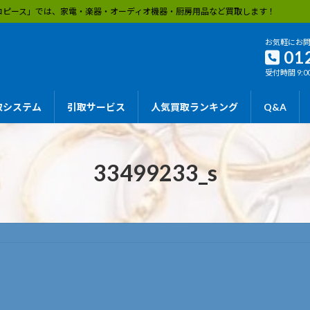
エコピース」では、家電・楽器・オーディオ機器・厨房用品など買取します！
お気軽にお
01
受付時間 9:00
取システム
引取サービス
人気買取ランキング
Q&A
33499233_s